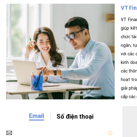
VT Fin
VT Finan
giúp kế
chức tài chính 
ngân, tự
với các
kinh doa
các thôn
hoạt tr
giải pháp
cấp các 
● Số hóa
hệ thống v
Email
Số điện thoại
tiếp với
gian tìm kiếm Khách 