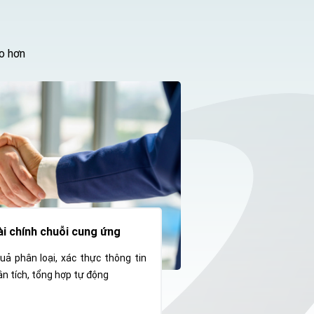
am,
inh
áo hơn
 hỗ
hắp
ững
tel
ống
hủ,
ong
hân
ủa
ài chính chuỗi cung ứng
 vụ
uả phân loại, xác thực thông tin
bảo
ân tích, tổng hợp tự động
tin
PCI