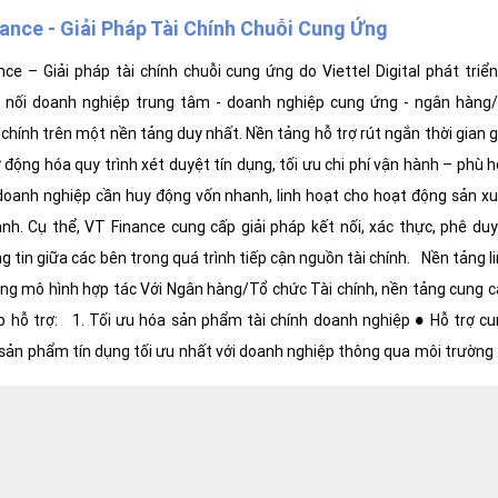
ance - Giải Pháp Tài Chính Chuỗi Cung Ứng
ce – Giải pháp tài chính chuỗi cung ứng do Viettel Digital phát triể
t nối doanh nghiệp trung tâm - doanh nghiệp cung ứng - ngân hàng
trên một nền tảng duy nhất. Nền tảng hỗ trợ rút ngắn thời gian giải
 động hóa quy trình xét duyệt tín dụng, tối ưu chi phí vận hành – phù 
 doanh nghiệp cần huy động vốn nhanh, linh hoạt cho hoạt động sản x
nh. Cụ thể, VT Finance cung cấp giải pháp kết nối, xác thực, phê du
g tin giữa các bên trong quá trình tiếp cận nguồn tài chính. Nền tảng l
ong mô hình hợp tác Với Ngân hàng/Tổ chức Tài chính, nền tảng cung 
 hỗ trợ: 1. Tối ưu hóa sản phẩm tài chính doanh nghiệp ● Hỗ trợ cung
sản phẩm tín dụng tối ưu nhất với doanh nghiệp thông qua môi trường
 dịch vụ Tài chính chuỗi cung ứng, giảm thiểu chi phí nhân công, vận h
à thời gian thực hiện 2. Tối ưu chi phí, nguồn lực vận hành ● Kết nối trực
 Khách hàng doanh nghiệp là đối tác của Nền tảng, từ đó tiết kiệm t
hàng. ● Các thông tin doanh nghiệp, hồ sơ được Doanh