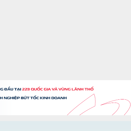
xác
anh
ên.
 ổn
nhà
lưu