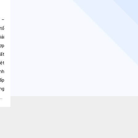
n –
/tổ
hợp
uất
yệt
inh
cấp
 số
ành
hời