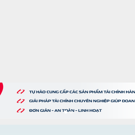
 cấp, xử lý theo tiêu chuẩn của Ngân hàng. 3. Hệ thống báo cáo, tổng
chi tiết ● Thông tin minh bạch được xác nhận, xác minh từ
ủi ro. ● Quá trình thẩm định, xác minh có sự tham gia của
ghiệp trung tâm với độ uy tín cao - là bên phối hợp cùng ngân hàng 
hiệp vay. ● Doanh nghiệp trung tâm là bên cam kết thanh
 hóa đơn, chứng từ khi đến hạn 4. Gia tăng hiệu quả kinh doanh ● Hưởng
tiếp khi giải ngân thành công cho các doanh nghiệp trên Nền tảng. Với các
g hỗ trợ: 1. Tối ưu hóa dòng tiền ● Doanh nghiệp trung tâm
đàm phán kéo dài thời hạn thanh toán, Doanh nghiệp cung ứng được th
m, đảm bảo nguồn vốn cho hoạt động sản xuất, kinh doanh của hai b
ứng ● Các giao dịch thanh toán đúng hạn, nguồn vốn được
yển liên tục, tạo sự tin tưởng trong hợp tác kinh doanh và nâng cao sự
 Tối ưu chỉ số trong Báo cáo tài chính ● Thông qua giải
a nền tảng, Doanh nghiệp trung tâm gia tăng năng lực đàm phán với 
, có nhiều cơ hội để sử dụng tiền chưa thanh toán, bổ sung cho vốn 