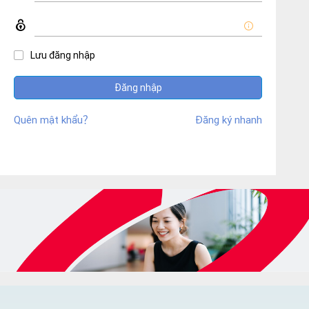
nghiệp cung
hợp, theo dõi dữ liệu 
nhiều bên, giảm thiểu r
Lưu đăng nhập
Doanh n
nhận hồ sơ Doanh ng
Đăng nhập
toán cho
Quên mật khẩu？
Đăng ký nhanh
lợi trực 
doanh nghiệp, nền tản
có thể 
toán sớ
2. Cải thiện chuỗi cung 
luân chu
định của chuỗi cung ứng. 3.
pháp củ
cung cấp
động 4. Số hóa quy trình ● Nền tảng công nghệ phân tích, thống kê dữ liệu của các