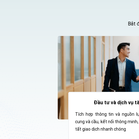
bên tham gia
Tập đoà
Viettel 
Bắt đ
thái đối
trợ VT F
Việt Na
đơn vị 
Digital 
OCS (Onl
Y tế, Tà
đó có V
loại th
Đầu tư và dịch vụ tà
Viettel 
Tích hợp thông tin và nguồn lự
thông m
cung và cầu, kết nối thông minh,
mật luô
tất giao dịch nhanh chóng
3DES và 